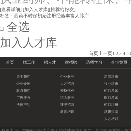
[查看详细]
[加入人才库]
[推荐给好友]
标签：
西药
不转保
初始注册
经验丰富
人脉广
全选
加入人才库
首页
上一页
1
2
3
4
5
首页
找工作
招人才
微招聘
药师学习
企业黄页
关于我们
企业服务
新闻动态
企业介绍
人才招聘
行业动态
联系我们
资质代办
药师考试
广告服务
猎头服务
医师考试
法律声明
证书招聘
药师注册
教育培训
求职指南
人才培训
特别申明：本网站部分内容属于转载或来自互联网，如与原来资料不符或涉及