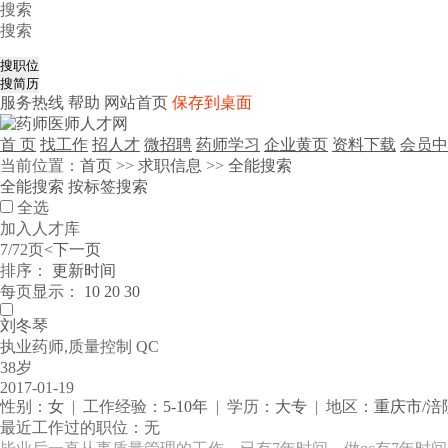
搜索
搜索
服务热线
帮助
网站首页
保存到桌面
首 页
找工作
招人才
微招聘
药师学习
企业黄页
资料下载
会员中
当前位置：
首页
>>
求职信息
>>
全能搜索
全能搜索
按标签搜索
全选
加入人才库
7/72页
<
下一页
排序：
更新时间
每页显示：
10
20
30
刘冬琴
执业药师,质量控制 QC
38岁
2017-01-19
性别：
女
| 工作经验：
5-10年
| 学历：
大专
| 地区：
重庆市/涪
最近工作过的职位：无