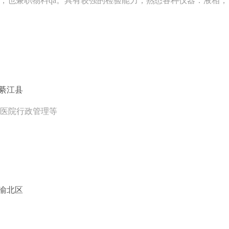
间，也兼职物料qa。具有较强的检验能力，熟悉各种仪器：液相
/綦江县
，医院行政管理等
/渝北区