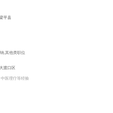
/梁平县
出纳,其他类职位
/大渡口区
验。中医理疗等经验